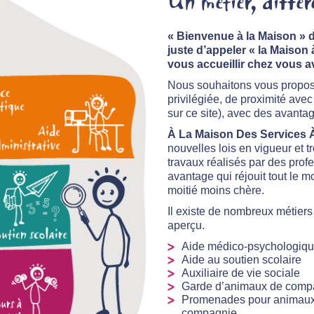
Un métier, différe
« Bienvenue à la Maison » d
juste d’appeler « la Maiso
vous accueillir chez vous a
Nous souhaitons vous proposer
privilégiée, de proximité avec
sur ce site), avec des avanta
À La Maison Des Services 
nouvelles lois en vigueur et t
travaux réalisés par des prof
avantage qui réjouit tout le m
moitié moins chère.
Il existe de nombreux métiers
aperçu.
Aide médico-psychologiq
Aide au soutien scolaire
Auxiliaire de vie sociale
Garde d’animaux de comp
Promenades pour animau
compagnie