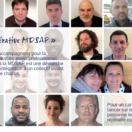
érative MDSAP »
accompagnons pour la
de votre projet professionnel.
 à la MDSAP est une démarche
intégration à un collectif vivant
de chacun.
Pour un can
lancer sur l
personne le
rejoindre n