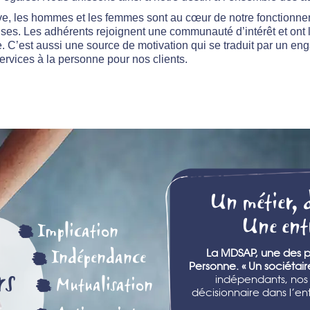
e, les hommes et les femmes sont au cœur de notre fonctionnem
ises. Les adhérents rejoignent une communauté d’intérêt et ont l
. C’est aussi une source de motivation qui se traduit par un eng
ervices à la personne pour nos clients.
Un métier, 
Une entr
Implication
Indépendance
La MDSAP, une des pr
Personne. « Un sociétaire
rs
Mutualisation
indépendants, nos 
décisionnaire dans l’entr