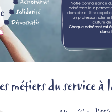
Actionariat
Notre connaissance d
ce
adhérents leur permet d
Solidarité
domicile et être capab
un professionnalisme 
Démocratie
culture de
Chaque adhérent est à 
donc l
es métiers du service à 