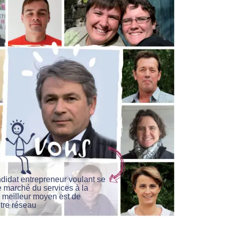
didat entrepreneur voulant se
e marché du services à la
 meilleur moyen est de
otre réseau