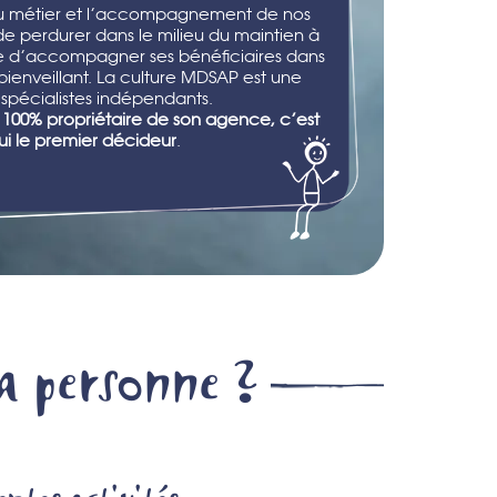
u métier et l’accompagnement de nos
e perdurer dans le milieu du maintien à
le d’accompagner ses bénéﬁciaires dans
bienveillant. La culture MDSAP est une
 spécialistes indépendants.
100% propriétaire de son agence, c’est
ui le premier décideur
.
la personne ?