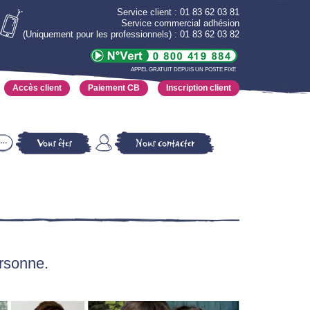
Service client : 01 83 62 03 81
Service commercial adhésion
(Uniquement pour les professionnels) : 01 83 62 03 82
APPEL GRATUIT DEPUIS UN POSTE FIXE
Accès client
Paiement CB
Inscription client
Vous êtes
Nous contacter
ersonne.