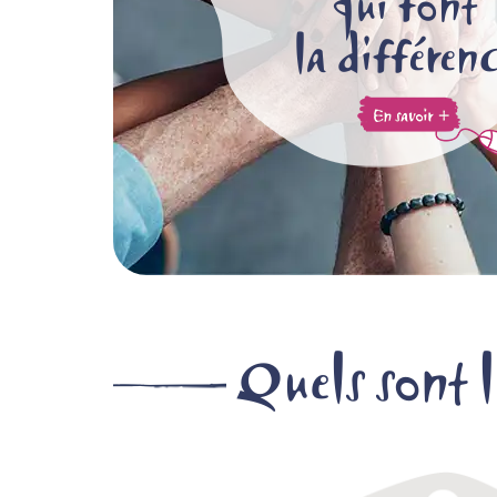
qui font
la différen
Quels sont l