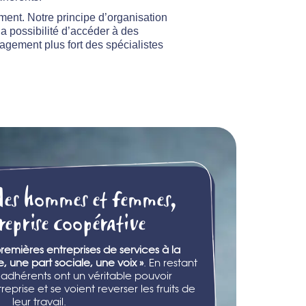
ent. Notre principe d’organisation
a possibilité d’accéder à des
agement plus fort des spécialistes
des hommes et femmes,
eprise coopérative
emières entreprises de services à la
, une part sociale, une voix »
. En restant
adhérents ont un véritable pouvoir
eprise et se voient reverser les fruits de
leur travail.